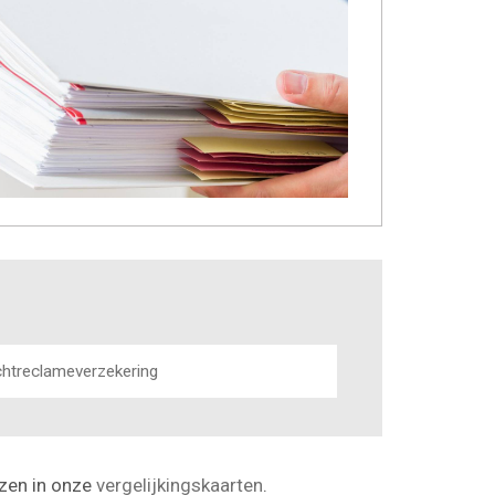
chtreclameverzekering
ezen in onze
vergelijkingskaarten
.