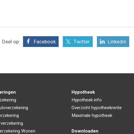
Deel op:
Facebook
Twitter
Linkedin
eringen
Hypotheek
zekering
Hypotheek info
utoverzekering
Overzicht hypotheekrente
rzekering
Maximale hypotheek
rverzekering
erzekering Wonen
Downloaden