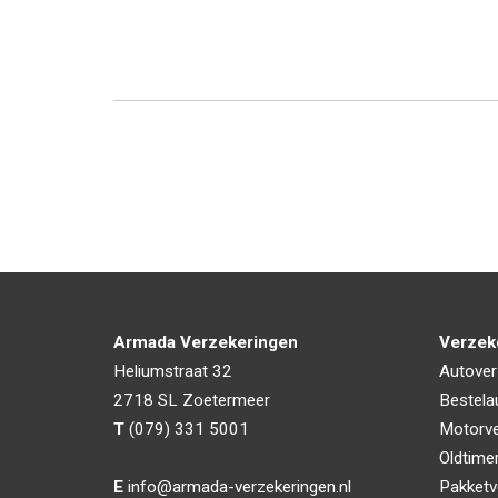
Armada Verzekeringen
Verzek
Heliumstraat 32
Autover
2718 SL
Zoetermeer
Bestela
T
(079) 331 5001
Motorve
Oldtime
E
info@armada-verzekeringen.nl
Pakketv