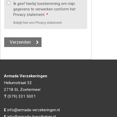
Ik geef hierbij toestemming om mijn
gegevens te verwerken conform het
Privacy statement.
*
Bekijk hier ons Privacy statement
Armada Verzekeringen
Heliumstraat 32
2718 SL
Zoetermeer
T
(079) 331 5001
E
info@armada-verzekeringen.nl
E
info@armada-hypotheken.nl