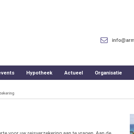
info@arm
events
Hypotheek
Actueel
Organisatie
zekering
rte voor uw reisverzekering aan te vragen. Aan de