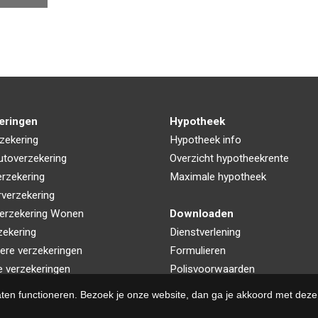
eringen
Hypotheek
zekering
Hypotheek info
utoverzekering
Overzicht hypotheekrente
rzekering
Maximale hypotheek
rverzekering
erzekering Wonen
Downloaden
zekering
Dienstverlening
iere verzekeringen
Formulieren
e verzekeringen
Polisvoorwaarden
aten functioneren. Bezoek je onze website, dan ga je akkoord met deze