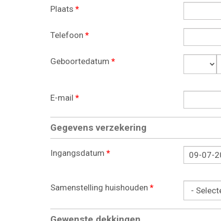
Plaats
*
Telefoon
*
Geboortedatum
*
Dag
E-mail
*
Gegevens verzekering
Ingangsdatum
*
Datum
Samenstelling huishouden
*
Gewenste dekkingen