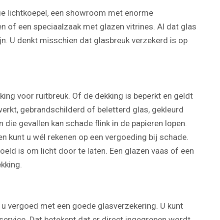
ige lichtkoepel, een showroom met enorme
n of een speciaalzaak met glazen vitrines. Al dat glas
jn. U denkt misschien dat glasbreuk verzekerd is op
ng voor ruitbreuk. Of de dekking is beperkt en geldt
werkt, gebrandschilderd of beletterd glas, gekleurd
n die gevallen kan schade flink in de papieren lopen.
en kunt u wél rekenen op een vergoeding bij schade.
oeld is om licht door te laten. Een glazen vaas of een
kking.
gt u vergoed met een goede glasverzekering. U kunt
ervice. Dat betekent dat er direct ingegrepen wordt