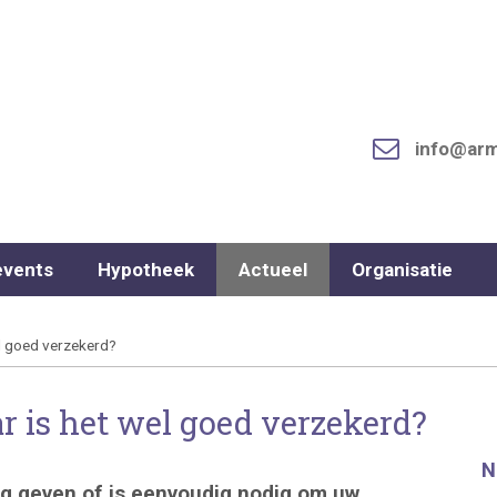
info@arm
events
Hypotheek
Actueel
Organisatie
el goed verzekerd?
ar is het wel goed verzekerd?
N
ing geven of is eenvoudig nodig om uw