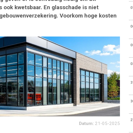
s ook kwetsbaar. En glasschade is niet
0
sgebouwenverzekering. Voorkom hoge kosten
0
0
0
3
3
2
Datum:
21-05-2025